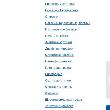
Брошюры и каталоги
Буклеты и Евробуклеты
Открытки
Наклейки гарантийные, пломбы
Изготовление бланков
Печать на кружке
Визитные карточки
Дизайн полиграфии
Магнитные наклейки
Папки фирменные
Плоттерная резка
Ризография
Скотч с логотипом
Флажки и гирлянды
Футболки
Широкоформатная печать
Этикетка и упаковка