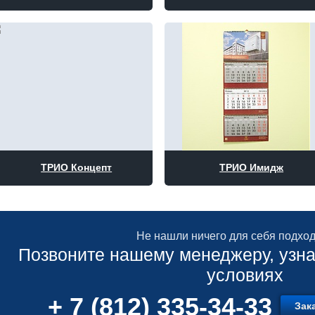
ТРИО Концепт
ТРИО Имидж
Не нашли ничего для себя подхо
Позвоните нашему менеджеру, узна
условиях
+ 7 (812) 335-34-33
Зак