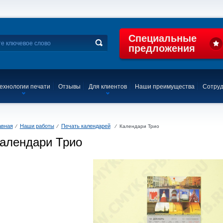
Специальные
предложения
ехнологии печати
Отзывы
Для клиентов
Наши преимущества
Сотруд
авная
Наши работы
Печать календарей
⁄
⁄
⁄
Календари Трио
алендари Трио