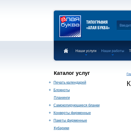
ТИПОГРАФИЯ
«АЛАЯ БУКВА»
Наши услуги
Наши работы
Т
Каталог услуг
Гл
К
Печать календарей
Блокноты
Планинги
Самокопирующиеся бланки
Конверты фирменные
Пакеты фирменные
Кубарики